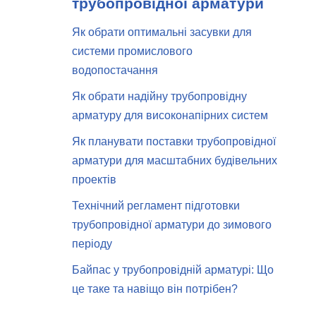
трубопровідної арматури
Як обрати оптимальні засувки для
системи промислового
водопостачання
Як обрати надійну трубопровідну
арматуру для високонапірних систем
Як планувати поставки трубопровідної
арматури для масштабних будівельних
проектів
Технічний регламент підготовки
трубопровідної арматури до зимового
періоду
Байпас у трубопровідній арматурі: Що
це таке та навіщо він потрібен?