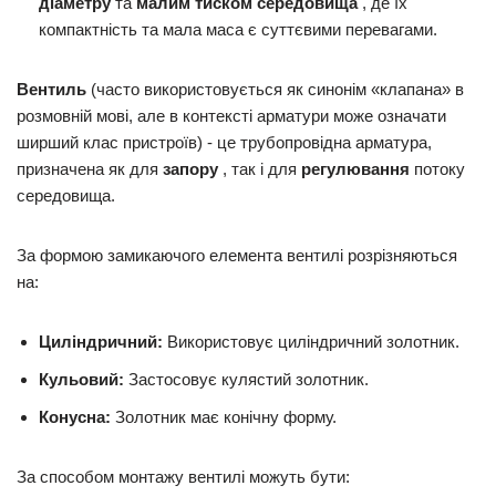
діаметру
та
малим тиском середовища
, де їх
компактність та мала маса є суттєвими перевагами.
Вентиль
(часто використовується як синонім «клапана» в
розмовній мові, але в контексті арматури може означати
ширший клас пристроїв) - це трубопровідна арматура,
призначена як для
запору
, так і для
регулювання
потоку
середовища.
За формою замикаючого елемента вентилі розрізняються
на:
Циліндричний:
Використовує циліндричний золотник.
Кульовий:
Застосовує кулястий золотник.
Конусна:
Золотник має конічну форму.
За способом монтажу вентилі можуть бути: