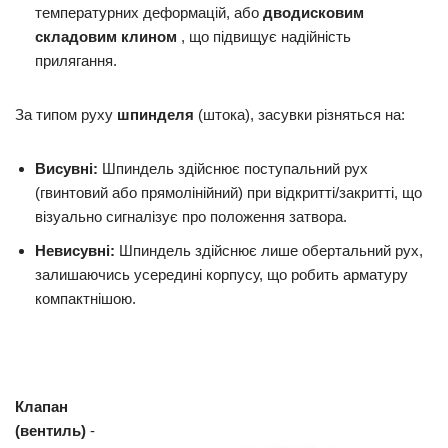
температурних деформацій, або
дводисковим
складовим клином
, що підвищує надійність
прилягання.
За типом руху
шпинделя
(штока), засувки різняться на:
Висувні:
Шпиндель здійснює поступальний рух
(гвинтовий або прямолінійний) при відкритті/закритті, що
візуально сигналізує про положення затвора.
Невисувні:
Шпиндель здійснює лише обертальний рух,
залишаючись усередині корпусу, що робить арматуру
компактнішою.
Клапан
(вентиль)
-