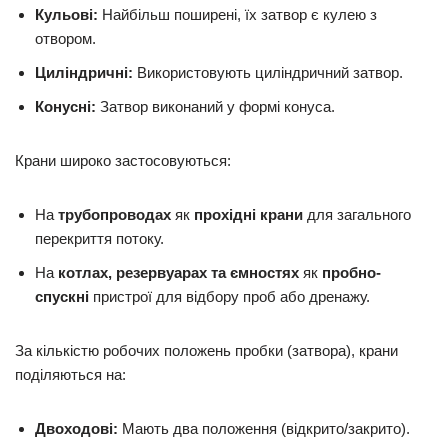
Кульові:
Найбільш поширені, їх затвор є кулею з
отвором.
Циліндричні:
Використовують циліндричний затвор.
Конусні:
Затвор виконаний у формі конуса.
Крани широко застосовуються:
На
трубопроводах
як
прохідні крани
для загального
перекриття потоку.
На
котлах, резервуарах та ємностях
як
пробно-
спускні
пристрої для відбору проб або дренажу.
За кількістю робочих положень пробки (затвора), крани
поділяються на:
Двоходові:
Мають два положення (відкрито/закрито).