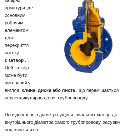
запірної
арматури, де
основним
робочим
елементом
для
перекриття
потоку
є
затвор
.
Цей затвор
може бути
виконаний у
вигляді
клина, диска або листа
, що переміщається
перпендикулярно до осі трубопроводу.
По відношенню діаметра ущільнювальних кілець до
внутрішнього діаметра самого трубопроводу, засувки
поділяються на: