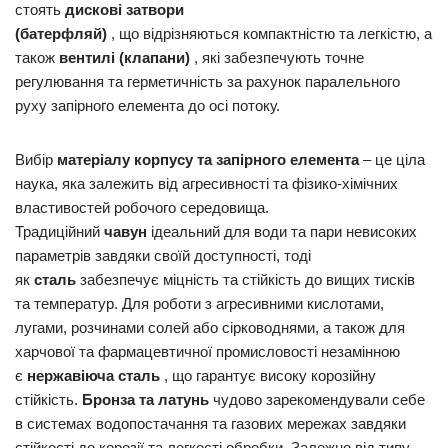
стоять
дискові затвори
(батерфляй)
, що відрізняються компактністю та легкістю, а
також
вентилі (клапани)
, які забезпечують точне
регулювання та герметичність за рахунок паралельного
руху запірного елемента до осі потоку.
Вибір
матеріалу корпусу та запірного елемента
– це ціла
наука, яка залежить від агресивності та фізико-хімічних
властивостей робочого середовища.
Традиційний
чавун
ідеальний для води та пари невисоких
параметрів завдяки своїй доступності, тоді
як
сталь
забезпечує міцність та стійкість до вищих тисків
та температур. Для роботи з агресивними кислотами,
лугами, розчинами солей або сірководнями, а також для
харчової та фармацевтичної промисловості незамінною
є
нержавіюча сталь
, що гарантує високу корозійну
стійкість.
Бронза та латунь
чудово зарекомендували себе
в системах водопостачання та газових мережах завдяки
стійкості до корозії та легкості обробки. Залежно від типу