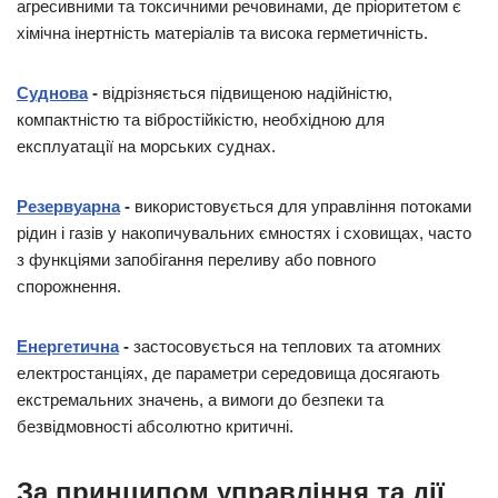
агресивними та токсичними речовинами, де пріоритетом є
хімічна інертність матеріалів та висока герметичність.
Суднова
-
відрізняється підвищеною надійністю,
компактністю та вібростійкістю, необхідною для
експлуатації на морських суднах.
Резервуарна
-
використовується для управління потоками
рідин і газів у накопичувальних ємностях і сховищах, часто
з функціями запобігання переливу або повного
спорожнення.
Енергетична
-
застосовується на теплових та атомних
електростанціях, де параметри середовища досягають
екстремальних значень, а вимоги до безпеки та
безвідмовності абсолютно критичні.
За принципом управління та дії