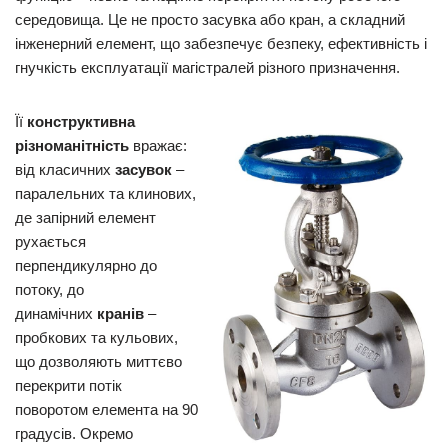
середовища. Це не просто засувка або кран, а складний
інженерний елемент, що забезпечує безпеку, ефективність і
гнучкість експлуатації магістралей різного призначення.
Її
конструктивна
різноманітність
вражає:
від класичних
засувок
–
паралельних та клинових,
де запірний елемент
рухається
перпендикулярно до
потоку, до
динамічних
кранів
–
пробкових та кульових,
що дозволяють миттєво
перекрити потік
поворотом елемента на 90
градусів. Окремо