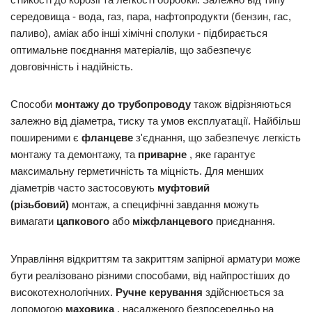
середовища - вода, газ, пара, нафтопродукти (бензин, гас,
паливо), аміак або інші хімічні сполуки - підбирається
оптимальне поєднання матеріалів, що забезпечує
довговічність і надійність.
Способи
монтажу до трубопроводу
також відрізняються
залежно від діаметра, тиску та умов експлуатації. Найбільш
поширеними є
фланцеве
з'єднання, що забезпечує легкість
монтажу та демонтажу, та
приварне
, яке гарантує
максимальну герметичність та міцність. Для менших
діаметрів часто застосовують
муфтовий
(різьбовий)
монтаж, а специфічні завдання можуть
вимагати
цапкового
або
міжфланцевого
приєднання.
Управління відкриттям та закриттям запірної арматури може
бути реалізовано різними способами, від найпростіших до
високотехнологічних.
Ручне керування
здійснюється за
допомогою
маховика
, насадженого безпосередньо на