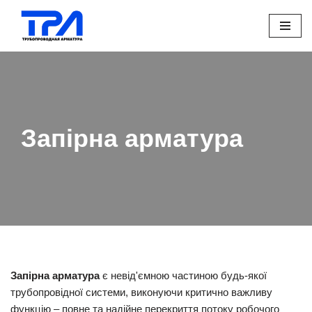
Перейти
до
вмісту
Запірна арматура
Запірна арматура
є невід'ємною частиною будь-якої
трубопровідної системи, виконуючи критично важливу
функцію – повне та надійне перекриття потоку робочого