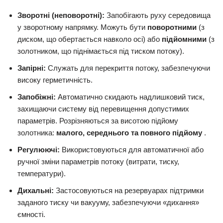
Зворотні (неповоротні):
Запобігають руху середовища
у зворотному напрямку. Можуть бути
поворотними
(з
диском, що обертається навколо осі) або
підйомними
(з
золотником, що піднімається під тиском потоку).
Запірні:
Служать для перекриття потоку, забезпечуючи
високу герметичність.
Запобіжні:
Автоматично скидають надлишковий тиск,
захищаючи систему від перевищення допустимих
параметрів. Розрізняються за висотою підйому
золотника:
малого, середнього та повного підйому
.
Регулюючі:
Використовуються для автоматичної або
ручної зміни параметрів потоку (витрати, тиску,
температури).
Дихальні:
Застосовуються на резервуарах підтримки
заданого тиску чи вакууму, забезпечуючи «дихання»
ємності.