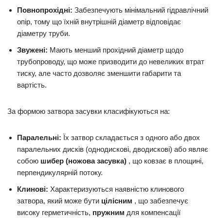
Повнопрохідні:
Забезпечують мінімальний гідравлічний
опір, тому що їхній внутрішній діаметр відповідає
діаметру труби.
Звужені:
Мають менший прохідний діаметр щодо
трубопроводу, що може призводити до невеликих втрат
тиску, але часто дозволяє зменшити габарити та
вартість.
За формою затвора засувки класифікуються на:
Паралельні:
Їх затвор складається з одного або двох
паралельних дисків (однодискові, дводискові) або являє
собою
шибер (ножова засувка)
, що ковзає в площині,
перпендикулярній потоку.
Клинові:
Характеризуються наявністю клинового
затвора, який може бути
цілісним
, що забезпечує
високу герметичність,
пружним
для компенсації