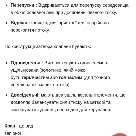
Перепускні:
Відкриваються для перепуску середовища
в обхід основної лінії при досягненні певного тиску.
Відсічні:
швидкодіючі пристрої для аварійного
перекриття потоку.
По конструкції затвора клапани бувають:
Односідельні:
Використовують один елемент
ущільнювача (золотник), який може
бути
тарілчастим
або
голчастим
(для точного
регулювання малих потоків).
Двосідельні:
мають два ущільнювальні елементи, що
дозволяє балансувати сили тиску на затворі та
зменшувати зусилля, необхідне для керування.
Кран
- це вид
запірної