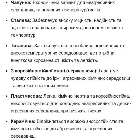
Чавунна:
Економічний варіант для неагресивних
середовищ та помірних температур/тисків.
Сталева:
Забезпечує високу міцність, надійність та
здатність працювати з широким діапазоном тисків та
температур.
Титанова:
Застосовується в особливо агресивних та
високотемпературних середовищах, де потрібна
виняткова корозійна стійкість та легкість.
З корозійностійкої сталі (нержавіюча):
Гарантує
чудову стійкість до іржі, агресивних хімічних середовищ
та високих гігієнічних вимог.
Пластмасова:
Легка, хімічно інертна та корозійностійка,
використовується для холодних неагресивних та деяких
агресивних середовищ при низьких тисках.
Керамічна:
Відрізняється високою зносостійкістю та
хімічною стійкістю до абразивних та агресивних
середовищ.