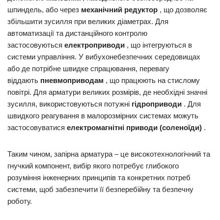
шпиндель, або через
механічний редуктор
, що дозволяє
збільшити зусилля при великих діаметрах. Для
автоматизації та дистанційного контролю
застосовуються
електроприводи
, що інтегруються в
системи управління. У вибухонебезпечних середовищах
або де потрібне швидке спрацювання, перевагу
віддають
пневмоприводам
, що працюють на стислому
повітрі. Для арматури великих розмірів, де необхідні значні
зусилля, використовуються потужні
гідроприводи
. Для
швидкого реагування в малорозмірних системах можуть
застосовуватися
електромагнітні приводи (соленоїди)
.
Таким чином, запірна арматура – ​​це високотехнологічний та
гнучкий компонент, вибір якого потребує глибокого
розуміння інженерних принципів та конкретних потреб
системи, щоб забезпечити її безперебійну та безпечну
роботу.