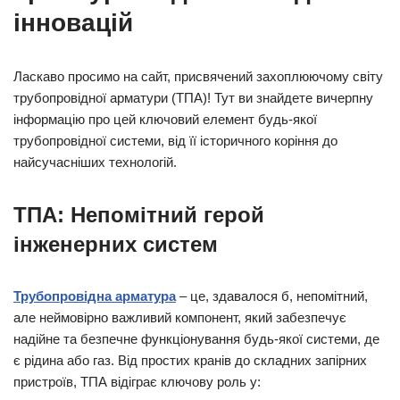
інновацій
Ласкаво просимо на сайт, присвячений захоплюючому світу
трубопровідної арматури (ТПА)! Тут ви знайдете вичерпну
інформацію про цей ключовий елемент будь-якої
трубопровідної системи, від її історичного коріння до
найсучасніших технологій.
ТПА: Непомітний герой
інженерних систем
Трубопровідна арматура
– ​​це, здавалося б, непомітний,
але неймовірно важливий компонент, який забезпечує
надійне та безпечне функціонування будь-якої системи, де
є рідина або газ. Від простих кранів до складних запірних
пристроїв, ТПА відіграє ключову роль у: