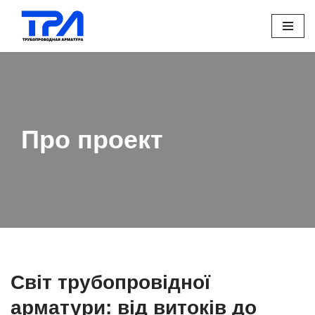
Перейти
до
вмісту
Про проект
Світ трубопровідної
арматури: від витоків до