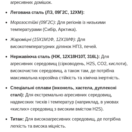
агресивних домішок.
Легована сталь (ЛЗ, 09Г2С, 12ХМ):
Морозостійкі (09Г2С):
Для регіонів із низькими
температурами (Сибір, Арктика).
Жароміцні (15Х1М1Ф, 12Х1МФ):
Для
високотемпературних ділянок НПЗ, печей.
Нержавіюча сталь (НЖ, 12Х18Н10Т, 316L):
Для
агресивних середовищ (сірководень, H2S, CO2, кислоти),
високочистих середовищ, а також там, де потрібна
максимальна корозійна стійкість та хімічна інертність.
Спеціальні сплави (інконель, хастела, дуплексні
сталі):
Для екстремально агресивних середовищ,
надвисоких тисків і температур (наприклад, в умовах
«кислих» середовищ з високим вмістом H2S).
Титан:
Для високоагресивних середовищ, де потрібна
легкість та висока міцність.