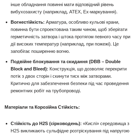
інше обладнання повинні мати відповідний рівень
вибухозахисту (наприклад, ATEX, Ex-маркування).
Вогнестійкість:
Арматура, особливо кульові крани,
повинна бути спроектована таким чином, щоб зберігати
герметичність затвора і штока протягом певного часу при
дії високих температур (наприклад, при пожежі). Це
запобігає поширенню вогню.
Подвійне блокування та скидання (DBB – Double
Block and Bleed):
Конструкція, що дозволяє перекрити
потік з двох сторін і скинути тиск між затворами.
Критично для забезпечення безпеки під час проведення
ремонтних робіт на трубопроводі.
Матеріали та Корозійна Стійкість:
Стійкість до H2S (сірководень):
«Кислі» середовища з
H2S викликають сульфідне розтріскування під напругою