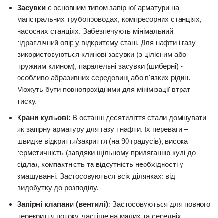
Засувки
є основним типом запірної арматури на
магістральних трубопроводах, компресорних станціях,
насосних станціях. Забезпечують мінімальний
гідравлічний опір у відкритому стані. Для нафти і газу
використовуються клинові засувки (з цілісним або
пружним клином), паралельні засувки (шиберні) -
особливо абразивних середовищ або в'язких рідин.
Можуть бути повнопрохідними для мінімізації втрат
тиску.
Крани кульові:
В останні десятиліття стали домінувати
як запірну арматуру для газу і нафти. Їх переваги –
швидке відкриття/закриття (на 90 градусів), висока
герметичність (завдяки щільному приляганню кулі до
сідла), компактність та відсутність необхідності у
змащуванні. Застосовуються всіх ділянках: від
видобутку до розподілу.
Запірні клапани (вентилі):
Застосовуються для повного
перекриття потоку, частіше на малих та середніх