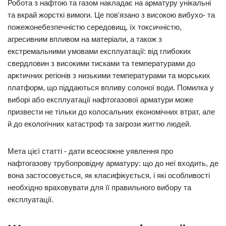
Робота з нафтою та газом накладає на арматуру унікальні
та вкрай жорсткі вимоги. Це пов'язано з високою вибухо- та
пожежонебезпечністю середовищ, їх токсичністю,
агресивним впливом на матеріали, а також з
екстремальними умовами експлуатації: від глибоких
свердловин з високими тисками та температурами до
арктичних регіонів з низькими температурами та морських
платформ, що піддаються впливу солоної води. Помилка у
виборі або експлуатації нафтогазової арматури може
призвести не тільки до колосальних економічних втрат, але
й до екологічних катастроф та загрози життю людей.
Мета цієї статті - дати всеосяжне уявлення про
нафтогазову трубопровідну арматуру: що до неї входить, де
вона застосовується, як класифікується, і які особливості
необхідно враховувати для її правильного вибору та
експлуатації.