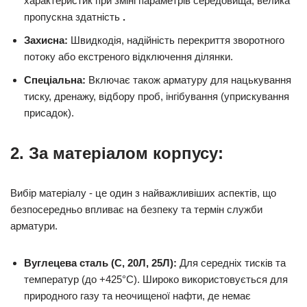
характеристик при зміні параметрів середовища, велика
пропускна здатність
.
Захисна:
Швидкодія, надійність перекриття зворотного
потоку або екстреного відключення ділянки.
Спеціальна:
Включає також арматуру для нацькування
тиску, дренажу, відбору проб, інгібування (уприскування
присадок).
2. За матеріалом корпусу:
Вибір матеріалу - це один з найважливіших аспектів, що
безпосередньо впливає на безпеку та термін служби
арматури.
Вуглецева сталь (С, 20Л, 25Л):
Для середніх тисків та
температур (до +425°C). Широко використовується для
природного газу та неочищеної нафти, де немає