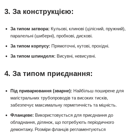
3. За конструкцією:
За типом затвора:
Кульові, клинові (цілісний, пружний),
паралельні (шиберні), пробкові, дискові.
За типом корпусу:
Прямоточні, кутові, прохідні.
За типом шпинделя:
Висувні, невисувні.
4. За типом приєднання:
Під приварювання (зварне):
Найбільш поширене для
магістральних трубопроводів та високих тисків,
забезпечує максимальну герметичність та міцність.
Фланцеве:
Використовується для приєднання до
обладнання, ділянок, що потребують періодичного
демонтажу. Розміри фланців регламентуються