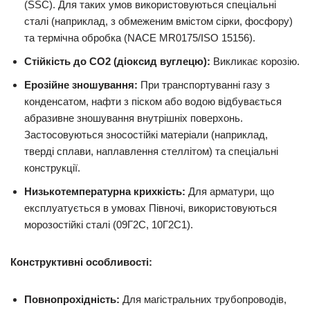
(SSC). Для таких умов використовуються спеціальні
сталі (наприклад, з обмеженим вмістом сірки, фосфору)
та термічна обробка (NACE MR0175/ISO 15156).
Стійкість до CO2 (діоксид вуглецю):
Викликає корозію.
Ерозійне зношування:
При транспортуванні газу з
конденсатом, нафти з піском або водою відбувається
абразивне зношування внутрішніх поверхонь.
Застосовуються зносостійкі матеріали (наприклад,
тверді сплави, наплавлення стеллітом) та спеціальні
конструкції.
Низькотемпературна крихкість:
Для арматури, що
експлуатується в умовах Півночі, використовуються
морозостійкі сталі (09Г2С, 10Г2С1).
Конструктивні особливості:
Повнопрохідність:
Для магістральних трубопроводів,