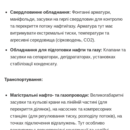
Свердловинне обладнання:
Фонтанні арматури,
маніфольди, засувки на гирлі свердловин для контролю
та перекриття потоку нафти/газу. Арматура тут має
витримувати екстремальні тиски, температури та
агресивні середовища (сірководень, CO2).
Обладнання для підготовки нафти та газу:
Клапани та
засувки на сепараторах, дегідрататорах, установках
стабілізації конденсату.
Транспортування:
Магістральні нафто- та газопроводи:
Великогабаритні
засувки та кульові крани на лінійній частині (для
перекриття ділянок), на насосних та компресорних
станціях (для регулювання тиску, розподілу потоків), на
точках підключення відгалужень. Тут особливо
важливими є повнопрохідні конструкції та надійні