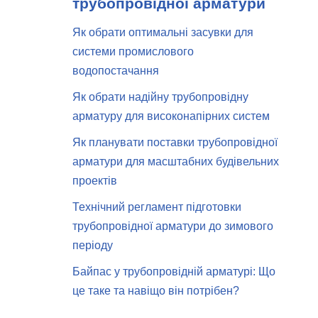
трубопровідної арматури
Як обрати оптимальні засувки для
системи промислового
водопостачання
Як обрати надійну трубопровідну
арматуру для високонапірних систем
Як планувати поставки трубопровідної
арматури для масштабних будівельних
проектів
Технічний регламент підготовки
трубопровідної арматури до зимового
періоду
Байпас у трубопровідній арматурі: Що
це таке та навіщо він потрібен?