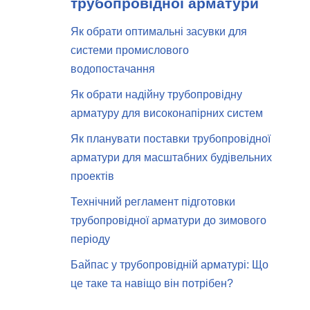
трубопровідної арматури
Як обрати оптимальні засувки для
системи промислового
водопостачання
Як обрати надійну трубопровідну
арматуру для високонапірних систем
Як планувати поставки трубопровідної
арматури для масштабних будівельних
проектів
Технічний регламент підготовки
трубопровідної арматури до зимового
періоду
Байпас у трубопровідній арматурі: Що
це таке та навіщо він потрібен?