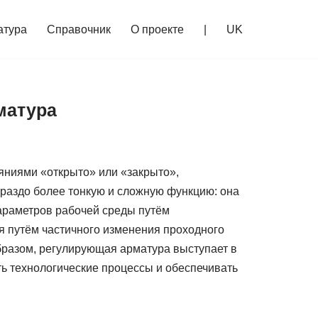
атура
Справочник
О проекте
|
UK
матура
ояниями «открыто» или «закрыто»,
раздо более тонкую и сложную функцию: она
араметров рабочей среды путём
я путём частичного изменения проходного
бразом, регулирующая арматура выступает в
ть технологические процессы и обеспечивать