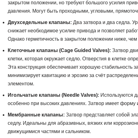
закрытом положении, но требуют большого усилия прив
давления. Могут быть проходными, угловыми, прямото
Двухседельные клапаны:
Два затвора и два седла. У
снижает необходимое усилие привода и позволяет рабо
Однако герметичность в закрытом положении ниже, чем
Клеточные клапаны (Cage Guided Valves):
Затвор дви
клетки, которая окружает седло. Отверстия в клетке оп
Эта конструкция обеспечивает хорошую стабильность за
минимизирует кавитацию и эрозию за счёт распределени
элементом.
Игольчатые клапаны (Needle Valves):
Используются дл
особенно при высоких давлениях. Затвор имеет форму и
Мембранные клапаны:
Затвор представляет собой эл
седлу. Идеальны для абразивных, вязких или коррозионны
движущимися частями и сальником.