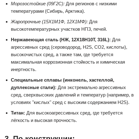
Морозостойкие (09Г2С):
Для регионов с низкими
температурами (Сибирь, Арктика).
Жаропрочные (15Х1М1Ф, 12Х1МФ):
Для
высокотемпературных участков НПЗ, печей.
Нержавеющая сталь (НЖ, 12Х18Н10Т, 316L):
Для
агрессивных сред (сероводород, H2S, CO2, кислоты),
высокочистых сред, а также там, где требуется
максимальная коррозионная стойкость и химическая
инертность.
Специальные сплавы (инконель, хастеллой,
дуплексные стали):
Для экстремально агрессивных
сред, сверхвысоких давлений и температур (например, в
условиях "кислых" сред с высоким содержанием H2S).
Титан:
Для высокоагрессивных сред, где требуется
лёгкость и высокая прочность.
3. По конструкции: