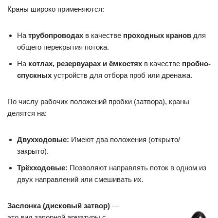
Краны широко применяются:
На
трубопроводах
в качестве
проходных кранов
для
общего перекрытия потока.
На
котлах, резервуарах и ёмкостях
в качестве
пробно-
спускных
устройств для отбора проб или дренажа.
По числу рабочих положений пробки (затвора), краны
делятся на:
Двухходовые:
Имеют два положения (открыто/
закрыто).
Трёхходовые:
Позволяют направлять поток в одном из
двух направлений или смешивать их.
Заслонка (дисковый затвор)
—
это вид запорной арматуры с